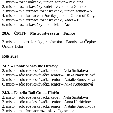
1. místo – roztleskávačky junior+senior – Pavučina
2. místo – roztleskávačky kadet – Zvonilka a Zimoles
2. místo – miniformace roztleskávačky junior+senior – AI
4. místo – miniformace mažoretky junior – Queen of Kings
5. místo – miniformace roztleskávačky kadet – F1
6. místo – roztleskávačky little – Malí ušáci
28.6. – ČMTF – Mistrovství světa – Teplice
2. místo – duo mažoretky grandsenior – Bronislava Čeplová a
Oriona Tichá
Rok 2024
24.2. – Pohár Moravské Ostravy
2. místo – sólo roztleskávačka kadet – Nela Smitalová
2. místo – sólo roztleskávačka senior – Eliška Nakládalová
5. místo – sólo roztleskávačka senior – Natálie Surovíková
6. místo – sólo roztleskávačka senior – Nika Koudelková
24.3. – Estrella Ball Cup – Hlučín
2. místo – sólo roztleskávačka kadet – Nela Smitalová
2. místo – sólo roztleskávačka senior – Anna Harbichová
2. místo – sólo roztleskávačka senior – Natálie Surovíková
2. místo – miniformace roztleskávačky senior