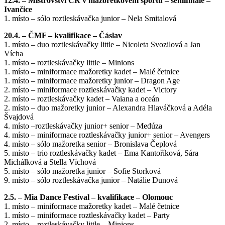
12.4. – Mistrovství ČR v mažoretkovém sportu – semifinále –
Ivančice
1. místo – sólo roztleskávačka junior – Nela Smitalová
20.4. – ČMF – kvalifikace – Čáslav
1. místo – duo roztleskávačky little – Nicoleta Svozilová a Jan
Vícha
1. místo – roztleskávačky little – Minions
1. místo – miniformace mažoretky kadet – Malé četnice
1. místo – miniformace mažoretky junior – Dragon Age
2. místo – miniformace roztleskávačky kadet – Victory
2. místo – roztleskávačky kadet – Vaiana a oceán
2. místo – duo mažoretky junior – Alexandra Hlaváčková a Adéla
Švajdová
4. místo –roztleskávačky junior+ senior – Medúza
4. místo – miniformace roztleskávačky junior+ senior – Avengers
4. místo – sólo mažoretka senior – Bronislava Čeplová
5. místo – trio roztleskávačky kadet – Ema Kantoříková, Sára
Michálková a Stella Víchová
5. místo – sólo mažoretka junior – Sofie Storková
9. místo – sólo roztleskávačka junior – Natálie Dunová
2.5. – Mia Dance Festival – kvalifikace – Olomouc
1. místo – miniformace mažoretky kadet – Malé četnice
1. místo – miniformace roztleskávačky kadet – Party
2. místo – roztleskávačky little – Minions