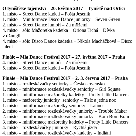
O týnišťské tajemství – 20. května 2017 – Týniště nad Orlicí
1. místo – Street Dance kadeti – Pošta Jeseník
1. místo – Miniformace Disco Dance juniorky – Seven Green
2. místo – Street Dance junioři – Za mřížemi
4. místo – sólo Mažoretka kadetka – Oriona Tichá – Dívka
v džungli
4. místo – sólo Disco Dance kadetka – Nikola Macháčková – Disco
talent
Finále – Mia Dance Festival 2017 – 27. května 2017 – Praha
4. místo – Street Dance junioři – Za mřížemi
5. místo – Street Dance kadeti – Pošta Jeseník
Finále – Mia Dance Festival 2017 – 2.-3. června 2017 – Praha
1. místo – roztleskávačky seniorky – Československo
1. místo – miniformace roztleskávačky seniorky – Girl Squate
1. místo – miniformace mažoretky kadetky – Pretty Little Dancers
1. místo – mažoretky juniorky+seniorky – Tisíc a jedna noc
1. místo – miniformace mažoretky seniorky – Latino
2. místo – miniformace roztleskávačky juniorky – Trouble Maker
2. místo – miniformace roztleskávačky juniorky – Bom Bom Bom
3. místo – miniformace mažoretky kadetky – Pretty Little Dancers
4. místo – roztleskávačky juniorky – Rychlá jízda
4. místo – miniformace roztleskávačky kadetky – Indiáni