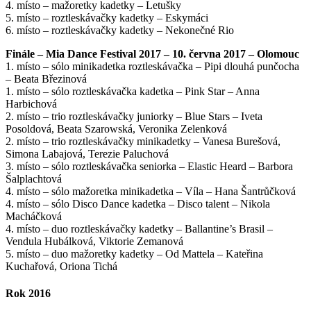
4. místo – mažoretky kadetky – Letušky
5. místo – roztleskávačky kadetky – Eskymáci
6. místo – roztleskávačky kadetky – Nekonečné Rio
Finále – Mia Dance Festival 2017 – 10. června 2017 – Olomouc
1. místo – sólo minikadetka roztleskávačka – Pipi dlouhá punčocha
– Beata Březinová
1. místo – sólo roztleskávačka kadetka – Pink Star – Anna
Harbichová
2. místo – trio roztleskávačky juniorky – Blue Stars – Iveta
Posoldová, Beata Szarowská, Veronika Zelenková
2. místo – trio roztleskávačky minikadetky – Vanesa Burešová,
Simona Labajová, Terezie Paluchová
3. místo – sólo roztleskávačka seniorka – Elastic Heard – Barbora
Šalplachtová
4. místo – sólo mažoretka minikadetka – Víla – Hana Šantrůčková
4. místo – sólo Disco Dance kadetka – Disco talent – Nikola
Macháčková
4. místo – duo roztleskávačky kadetky – Ballantine’s Brasil –
Vendula Hubálková, Viktorie Zemanová
5. místo – duo mažoretky kadetky – Od Mattela – Kateřina
Kuchařová, Oriona Tichá
Rok 2016