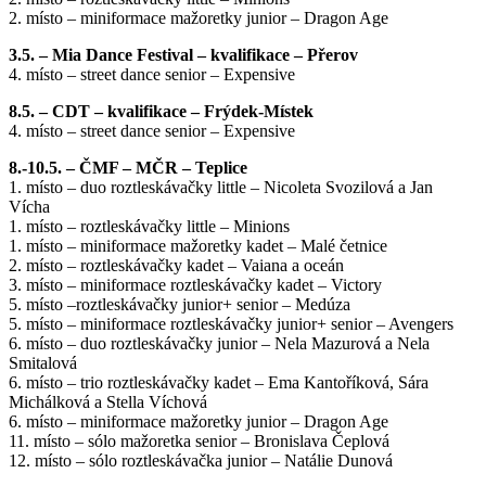
2. místo – miniformace mažoretky junior – Dragon Age
3.5. – Mia Dance Festival – kvalifikace – Přerov
4. místo – street dance senior – Expensive
8.5. – CDT – kvalifikace – Frýdek-Místek
4. místo – street dance senior – Expensive
8.-10.5. – ČMF – MČR – Teplice
1. místo – duo roztleskávačky little – Nicoleta Svozilová a Jan
Vícha
1. místo – roztleskávačky little – Minions
1. místo – miniformace mažoretky kadet – Malé četnice
2. místo – roztleskávačky kadet – Vaiana a oceán
3. místo – miniformace roztleskávačky kadet – Victory
5. místo –roztleskávačky junior+ senior – Medúza
5. místo – miniformace roztleskávačky junior+ senior – Avengers
6. místo – duo roztleskávačky junior – Nela Mazurová a Nela
Smitalová
6. místo – trio roztleskávačky kadet – Ema Kantoříková, Sára
Michálková a Stella Víchová
6. místo – miniformace mažoretky junior – Dragon Age
11. místo – sólo mažoretka senior – Bronislava Čeplová
12. místo – sólo roztleskávačka junior – Natálie Dunová