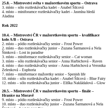
25.8. – Mistrovství světa v mažoretkovém sportu – Ostrava
3. místo – sólo roztleskávačka kadet – Anabel Šilcová
4. místo – miniforamce roztleskávačky kadet – Jasmína hledá
Aladina
Rok 2022
10.4. – Mistrovství ČR v mažoretkovém sportu – kvalifikace
kolo A/B – Ostrava
2. místo – pódio roztleskávačky senior – Frost Power
2. místo – duo roztleskávačky junior – Zuzana Šarmanová a Nela
Šimková – Lost in paradise
3. místo – miniformace roztleskávačky senior – Cat woman
3. místo – sólo roztleskávačka senior – Anna Harbichová – Raven
4. místo – duo roztleskávačky senior – Anna Harbichová a Veronika
Zelenková – Euphoria
7. místo – miniformace mažoretky senior – Spenish life
10. místo – sólo roztleskávačka kadet – Anabel Šilcová – Blue Fairy
12. místo – sólo roztleskávačka junior – Eliška Nakládalová – Glow
28.5. – Mistrovství ČR v mažoretkovém sportu – finále –
Hranice na Moravě
9. místo – pódio roztleskávačky senior – Frost Power
10. místo – duo roztleskávačky junior – Zuzana Šarmanová a Nela