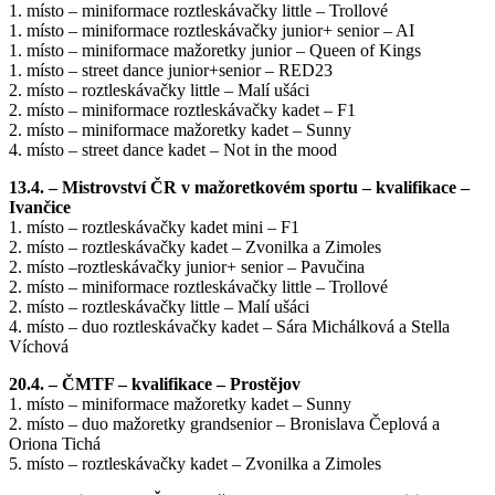
1. místo – miniformace roztleskávačky little – Trollové
1. místo – miniformace roztleskávačky junior+ senior – AI
1. místo – miniformace mažoretky junior – Queen of Kings
1. místo – street dance junior+senior – RED23
2. místo – roztleskávačky little – Malí ušáci
2. místo – miniformace roztleskávačky kadet – F1
2. místo – miniformace mažoretky kadet – Sunny
4. místo – street dance kadet – Not in the mood
13.4. – Mistrovství ČR v mažoretkovém sportu – kvalifikace –
Ivančice
1. místo – roztleskávačky kadet mini – F1
2. místo – roztleskávačky kadet – Zvonilka a Zimoles
2. místo –roztleskávačky junior+ senior – Pavučina
2. místo – miniformace roztleskávačky little – Trollové
2. místo – roztleskávačky little – Malí ušáci
4. místo – duo roztleskávačky kadet – Sára Michálková a Stella
Víchová
20.4. – ČMTF – kvalifikace – Prostějov
1. místo – miniformace mažoretky kadet – Sunny
2. místo – duo mažoretky grandsenior – Bronislava Čeplová a
Oriona Tichá
5. místo – roztleskávačky kadet – Zvonilka a Zimoles