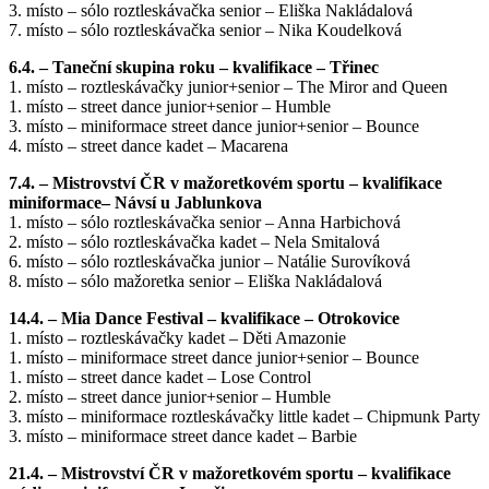
3. místo – sólo roztleskávačka senior – Eliška Nakládalová
7. místo – sólo roztleskávačka senior – Nika Koudelková
6.4. – Taneční skupina roku – kvalifikace – Třinec
1. místo – roztleskávačky junior+senior – The Miror and Queen
1. místo – street dance junior+senior – Humble
3. místo – miniformace street dance junior+senior – Bounce
4. místo – street dance kadet – Macarena
7.4. – Mistrovství ČR v mažoretkovém sportu – kvalifikace
miniformace– Návsí u Jablunkova
1. místo – sólo roztleskávačka senior – Anna Harbichová
2. místo – sólo roztleskávačka kadet – Nela Smitalová
6. místo – sólo roztleskávačka junior – Natálie Surovíková
8. místo – sólo mažoretka senior – Eliška Nakládalová
14.4. – Mia Dance Festival – kvalifikace – Otrokovice
1. místo – roztleskávačky kadet – Děti Amazonie
1. místo – miniformace street dance junior+senior – Bounce
1. místo – street dance kadet – Lose Control
2. místo – street dance junior+senior – Humble
3. místo – miniformace roztleskávačky little kadet – Chipmunk Party
3. místo – miniformace street dance kadet – Barbie
21.4. – Mistrovství ČR v mažoretkovém sportu – kvalifikace