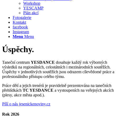
Workshop
YESCAMP
Plán akcí
Fotogalerie
Kontakt
facebook
Instagram
Menu
Menu
Úspěchy
.
Taneční centrum
YESDANCE
dosahuje každý rok výborných
výsledků na regionálních, celostátních i mezinárodních soutěžích.
Úspěchy v jednotlivých soutěžích jsou odrazem cílevědomé práce a
profesionálního přístupu celého týmu.
Práce dětí a jejich trenérů je pravidelně prezentována na tanečních
přehlídkách
TC YESDANCE
a vystoupeních na veřejných akcích
(plesy, akce města apod.).
Píší o nás jesenickenoviny.cz
Rok 2026