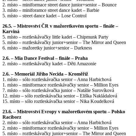
2. místo – miniformace street dance junior+senior – Bounce
3. místo – miniforamce street dance kadet – Barbie
5. místo – street dance kadet – Lose Control
26.5. – Mistrovství ČR v mažoretkovém sportu – finále –
Karviná
5. místo – roztleskávačky little kadet – Chipmunk Party
5. místo – roztleskávačky junior+senior – The Mirror and Queen
6. místo – mažoretky junior+senior – Darkness
2.6. – Mia Dance Festival – finále – Praha
2. místo – roztleskávačky kadet – Děti Amazonie
2.6. – Memoriál Jiřího Necida – Kroměříž
1. místo – sólo roztleskávačka senior – Anna Harbichová
1. místo – miniformace roztleskávačky senior – Million Eyes
7. místo – sólo roztleskávačka junior – Natálie Surovíková
12. místo – sólo roztleskávačka senior – Eliška Nakládalová
15. místo – sólo roztleskávačka senior – Nika Koudelková
23.6. – Mistrovství Evropy v mažoretkovém sportu – Polsko
Raciborz
2. místo – sólo roztleskávačka senior – Anna Harbichová
2. místo – miniformace roztleskávačky senior – Million Eyes
5. místo – roztleskávačky junior+senior – The Mirror and Queen