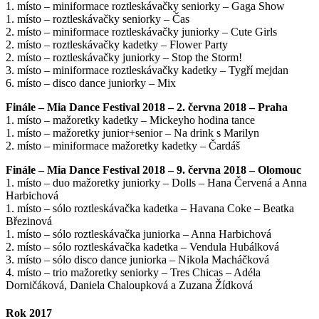
1. místo – miniformace roztleskávačky seniorky – Gaga Show
1. místo – roztleskávačky seniorky – Čas
2. místo – miniformace roztleskávačky juniorky – Cute Girls
2. místo – roztleskávačky kadetky – Flower Party
2. místo – roztleskávačky juniorky – Stop the Storm!
3. místo – miniformace roztleskávačky kadetky – Tygří mejdan
6. místo – disco dance juniorky – Mix
Finále – Mia Dance Festival 2018 – 2. června 2018 – Praha
1. místo – mažoretky kadetky – Mickeyho hodina tance
1. místo – mažoretky junior+senior – Na drink s Marilyn
2. místo – miniformace mažoretky kadetky – Čardáš
Finále – Mia Dance Festival 2018 – 9. června 2018 – Olomouc
1. místo – duo mažoretky juniorky – Dolls – Hana Červená a Anna
Harbichová
1. místo – sólo roztleskávačka kadetka – Havana Coke – Beatka
Březinová
1. místo – sólo roztleskávačka juniorka – Anna Harbichová
2. místo – sólo roztleskávačka kadetka – Vendula Hubálková
3. místo – sólo disco dance juniorka – Nikola Macháčková
4. místo – trio mažoretky seniorky – Tres Chicas – Adéla
Dorničáková, Daniela Chaloupková a Zuzana Žídková
Rok 2017