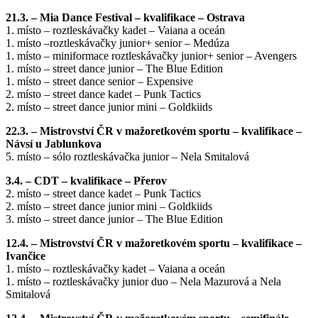
21.3. – Mia Dance Festival – kvalifikace – Ostrava
1. místo – roztleskávačky kadet – Vaiana a oceán
1. místo –roztleskávačky junior+ senior – Medúza
1. místo – miniformace roztleskávačky junior+ senior – Avengers
1. místo – street dance junior – The Blue Edition
1. místo – street dance senior – Expensive
2. místo – street dance kadet – Punk Tactics
2. místo – street dance junior mini – Goldkiids
22.3. – Mistrovství ČR v mažoretkovém sportu – kvalifikace –
Návsí u Jablunkova
5. místo – sólo roztleskávačka junior – Nela Smitalová
3.4. – CDT – kvalifikace – Přerov
2. místo – street dance kadet – Punk Tactics
2. místo – street dance junior mini – Goldkiids
3. místo – street dance junior – The Blue Edition
12.4. – Mistrovství ČR v mažoretkovém sportu – kvalifikace –
Ivančice
1. místo – roztleskávačky kadet – Vaiana a oceán
1. místo – roztleskávačky junior duo – Nela Mazurová a Nela
Smitalová