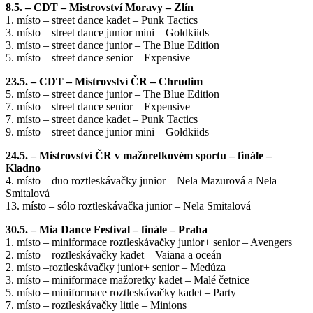
8.5. – CDT – Mistrovství Moravy – Zlín
1. místo – street dance kadet – Punk Tactics
3. místo – street dance junior mini – Goldkiids
3. místo – street dance junior – The Blue Edition
5. místo – street dance senior – Expensive
23.5. – CDT – Mistrovství ČR – Chrudim
5. místo – street dance junior – The Blue Edition
7. místo – street dance senior – Expensive
7. místo – street dance kadet – Punk Tactics
9. místo – street dance junior mini – Goldkiids
24.5. – Mistrovství ČR v mažoretkovém sportu – finále –
Kladno
4. místo – duo roztleskávačky junior – Nela Mazurová a Nela
Smitalová
13. místo – sólo roztleskávačka junior – Nela Smitalová
30.5. – Mia Dance Festival – finále – Praha
1. místo – miniformace roztleskávačky junior+ senior – Avengers
2. místo – roztleskávačky kadet – Vaiana a oceán
2. místo –roztleskávačky junior+ senior – Medúza
3. místo – miniformace mažoretky kadet – Malé četnice
5. místo – miniformace roztleskávačky kadet – Party
7. místo – roztleskávačky little – Minions