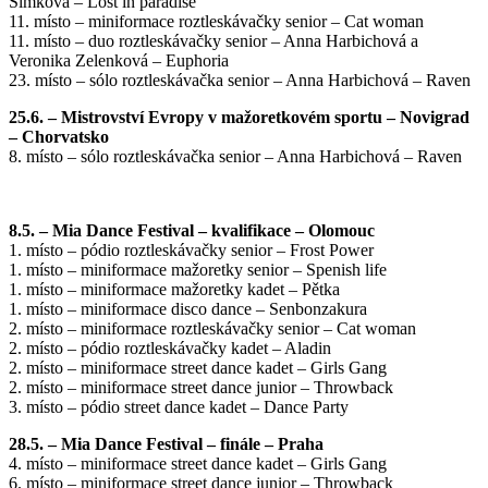
Šimková – Lost in paradise
11. místo – miniformace roztleskávačky senior – Cat woman
11. místo – duo roztleskávačky senior – Anna Harbichová a
Veronika Zelenková – Euphoria
23. místo – sólo roztleskávačka senior – Anna Harbichová – Raven
25.6. – Mistrovství Evropy v mažoretkovém sportu – Novigrad
– Chorvatsko
8. místo – sólo roztleskávačka senior – Anna Harbichová – Raven
8.5. – Mia Dance Festival – kvalifikace – Olomouc
1. místo – pódio roztleskávačky senior – Frost Power
1. místo – miniformace mažoretky senior – Spenish life
1. místo – miniformace mažoretky kadet – Pětka
1. místo – miniformace disco dance – Senbonzakura
2. místo – miniformace roztleskávačky senior – Cat woman
2. místo – pódio roztleskávačky kadet – Aladin
2. místo – miniformace street dance kadet – Girls Gang
2. místo – miniformace street dance junior – Throwback
3. místo – pódio street dance kadet – Dance Party
28.5. – Mia Dance Festival – finále – Praha
4. místo – miniformace street dance kadet – Girls Gang
6. místo – miniformace street dance junior – Throwback