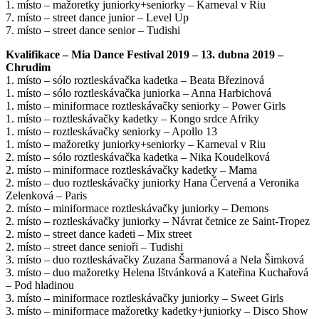
1. místo – mažoretky juniorky+seniorky – Karneval v Riu
7. místo – street dance junior – Level Up
7. místo – street dance senior – Tudishi
Kvalifikace – Mia Dance Festival 2019 – 13. dubna 2019 –
Chrudim
1. místo – sólo roztleskávačka kadetka – Beata Březinová
1. místo – sólo roztleskávačka juniorka – Anna Harbichová
1. místo – miniformace roztleskávačky seniorky – Power Girls
1. místo – roztleskávačky kadetky – Kongo srdce Afriky
1. místo – roztleskávačky seniorky – Apollo 13
1. místo – mažoretky juniorky+seniorky – Karneval v Riu
2. místo – sólo roztleskávačka kadetka – Nika Koudelková
2. místo – miniformace roztleskávačky kadetky – Mama
2. místo – duo roztleskávačky juniorky Hana Červená a Veronika
Zelenková – Paris
2. místo – miniformace roztleskávačky juniorky – Demons
2. místo – roztleskávačky juniorky – Návrat četnice ze Saint-Tropez
2. místo – street dance kadeti – Mix street
2. místo – street dance senioři – Tudishi
3. místo – duo roztleskávačky Zuzana Šarmanová a Nela Šimková
3. místo – duo mažoretky Helena Ištvánková a Kateřina Kuchařová
– Pod hladinou
3. místo – miniformace roztleskávačky juniorky – Sweet Girls
3. místo – miniformace mažoretky kadetky+juniorky – Disco Show