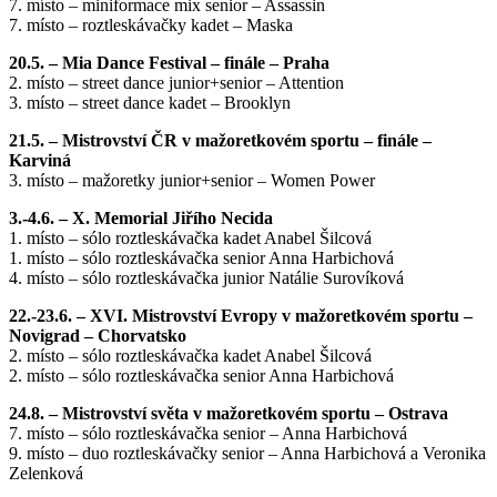
7. místo – miniformace mix senior – Assassin
7. místo – roztleskávačky kadet – Maska
20.5. – Mia Dance Festival – finále – Praha
2. místo – street dance junior+senior – Attention
3. místo – street dance kadet – Brooklyn
21.5. – Mistrovství ČR v mažoretkovém sportu – finále –
Karviná
3. místo – mažoretky junior+senior – Women Power
3.-4.6. – X. Memorial Jiřího Necida
1. místo – sólo roztleskávačka kadet Anabel Šilcová
1. místo – sólo roztleskávačka senior Anna Harbichová
4. místo – sólo roztleskávačka junior Natálie Surovíková
22.-23.6. – XVI. Mistrovství Evropy v mažoretkovém sportu –
Novigrad – Chorvatsko
2. místo – sólo roztleskávačka kadet Anabel Šilcová
2. místo – sólo roztleskávačka senior Anna Harbichová
24.8. – Mistrovství světa v mažoretkovém sportu – Ostrava
7. místo – sólo roztleskávačka senior – Anna Harbichová
9. místo – duo roztleskávačky senior – Anna Harbichová a Veronika
Zelenková