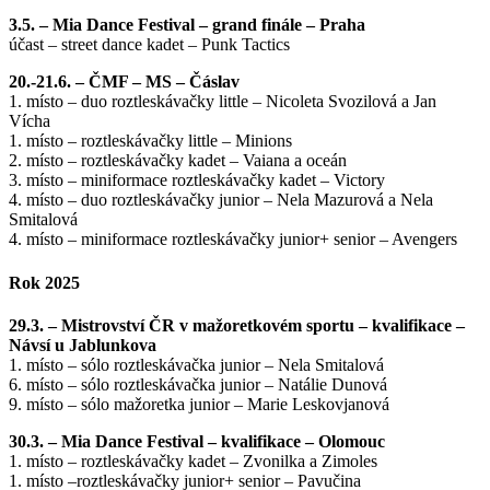
3.5. – Mia Dance Festival – grand finále – Praha
účast – street dance kadet – Punk Tactics
20.-21.6. – ČMF – MS – Čáslav
1. místo – duo roztleskávačky little – Nicoleta Svozilová a Jan
Vícha
1. místo – roztleskávačky little – Minions
2. místo – roztleskávačky kadet – Vaiana a oceán
3. místo – miniformace roztleskávačky kadet – Victory
4. místo – duo roztleskávačky junior – Nela Mazurová a Nela
Smitalová
4. místo – miniformace roztleskávačky junior+ senior – Avengers
Rok 2025
29.3. – Mistrovství ČR v mažoretkovém sportu – kvalifikace –
Návsí u Jablunkova
1. místo – sólo roztleskávačka junior – Nela Smitalová
6. místo – sólo roztleskávačka junior – Natálie Dunová
9. místo – sólo mažoretka junior – Marie Leskovjanová
30.3. – Mia Dance Festival – kvalifikace – Olomouc
1. místo – roztleskávačky kadet – Zvonilka a Zimoles
1. místo –roztleskávačky junior+ senior – Pavučina