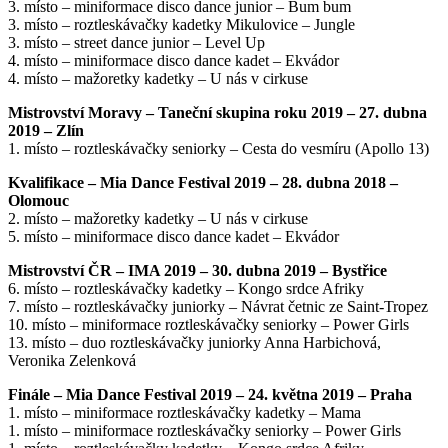
3. místo – miniformace disco dance junior – Bum bum
3. místo – roztleskávačky kadetky Mikulovice – Jungle
3. místo – street dance junior – Level Up
4. místo – miniformace disco dance kadet – Ekvádor
4. místo – mažoretky kadetky – U nás v cirkuse
Mistrovství Moravy – Taneční skupina roku 2019 – 27. dubna
2019 – Zlín
1. místo – roztleskávačky seniorky – Cesta do vesmíru (Apollo 13)
Kvalifikace – Mia Dance Festival 2019 – 28. dubna 2018 –
Olomouc
2. místo – mažoretky kadetky – U nás v cirkuse
5. místo – miniformace disco dance kadet – Ekvádor
Mistrovství ČR – IMA 2019 – 30. dubna 2019 – Bystřice
6. místo – roztleskávačky kadetky – Kongo srdce Afriky
7. místo – roztleskávačky juniorky – Návrat četnic ze Saint-Tropez
10. místo – miniformace roztleskávačky seniorky – Power Girls
13. místo – duo roztleskávačky juniorky Anna Harbichová,
Veronika Zelenková
Finále – Mia Dance Festival 2019 – 24. května 2019 – Praha
1. místo – miniformace roztleskávačky kadetky – Mama
1. místo – miniformace roztleskávačky seniorky – Power Girls