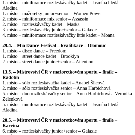
1. místo – miniforamce roztleskávačky kadet – Jasmína hledá
Aladina
1. místo – mažoretky junior+senior – Women Power
2. místo – miniformace mix senior – Assassin
2. místo – roztleskávačky kadet – Maska
3. místo – roztleskávačky junior+senior – Galaxie
4. místo – miniformace roztleskávačky little kadet – Moana
29.4. – Mia Dance Festival – kvalifikace – Olomouc
1. místo – disco dance – Freedom
1. místo – street dance kadet – Brooklyn
2. místo – street dance junior+senior – Attention
13.5. – Mistrovství ČR v mažoretkovém sportu – finále –
Radotín
1. místo – sólo roztleskávačka kadet – Anabel Šilcová
2. místo – sólo roztleskávačka senior – Anna Harbichová
5. místo – duo roztleskávačky senior – Anna Harbichová a Veronika
Zelenková
5. místo – miniforamce roztleskávačky kadet – Jasmína hledá
Aladina
20.5. – Mistrovství ČR v mažoretkovém sportu – finále –
Karviná
6. místo – roztleskávačky junior+senior – Galaxie