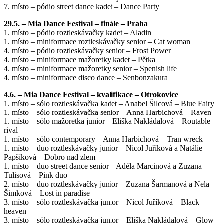
7. místo – pódio street dance kadet – Dance Party
29.5. – Mia Dance Festival – finále – Praha
1. místo – pódio roztleskávačky kadet – Aladin
1. místo – miniformace roztleskávačky senior – Cat woman
4. místo – pódio roztleskávačky senior – Frost Power
4. místo – miniformace mažoretky kadet – Pětka
4. místo – miniformace mažoretky senior – Spenish life
4. místo – miniformace disco dance – Senbonzakura
4.6. – Mia Dance Festival – kvalifikace – Otrokovice
1. místo – sólo roztleskávačka kadet – Anabel Šilcová – Blue Fairy
1. místo – sólo roztleskávačka senior – Anna Harbichová – Raven
1. místo – sólo mažoretka junior – Eliška Nakládalová – Routable
rival
1. místo – sólo contemporary – Anna Harbichová – Tran wreck
1. místo – duo roztleskávačky junior – Nicol Juříková a Natálie
Papšíková – Dobro nad zlem
1. místo – duo street dance senior – Adéla Marcinová a Zuzana
Tulisová – Pink duo
2. místo – duo roztleskávačky junior – Zuzana Šarmanová a Nela
Šimková – Lost in paradise
3. místo – sólo roztleskávačka junior – Nicol Juříková – Black
heaven
3. místo – sólo roztleskávačka junior – Eliška Nakládalová – Glow