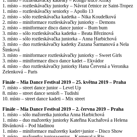
1. místo – roztleskávačky kadetky – Kongo srdce Afriky
1. místo – roztleskávačky juniorky – Návrat četnice ze Saint-Tropez
1. místo – roztleskávačky seniorky – Apollo 13
2. místo – sólo roztleskávačka kadetka – Nika Koudelková
2. místo – miniformace roztleskávačky juniorky – Demons
2. místo – miniformace disco dance junior – Bum bum
3. místo – sólo roztleskávačka kadetka – Beata Březinová
3. místo – sólo roztleskávačka juniorka – Anna Harbichová
3. místo – duo roztleskávačky kadetky Zuzana Šarmanová a Nela
Šimková
3. místo – miniformace roztleskávačky juniorky – Sweet Girls
3. místo – miniformace disco dance kadet – Ekvádor
4. místo – duo roztleskávačky juniorky Hana Červená a Veronika
Zelenková – Paris
Finále – Mia Dance Festival 2019 – 25. května 2019 – Praha
7. místo – street dance junior – Level Up
8. místo – street dance senioři – Tudishi
10. místo – street dance kadeti – Mix street
Finále – Mia Dance Festival 2019 – 2. června 2019 – Praha
1. místo – sólo mažoretka juniorka Anna Harbichová
1. místo – duo mažoretky juniorky Kateřina Kuchařová a Helena
Ištvánková – Pod hladinou
1. místo – miniformace mažoretky kadet+junior – Disco Show
3. místo – mažoretky junior+senior – Karneval v Riu