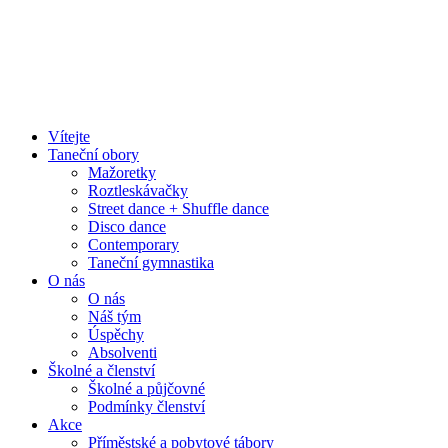
Vítejte
Taneční obory
Mažoretky
Roztleskávačky
Street dance + Shuffle dance
Disco dance
Contemporary
Taneční gymnastika
O nás
O nás
Náš tým
Úspěchy
Absolventi
Školné a členství
Školné a půjčovné
Podmínky členství
Akce
Příměstské a pobytové tábory