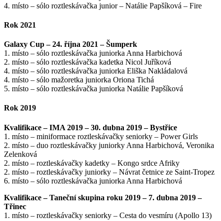
4. místo – sólo roztleskávačka junior – Natálie Papšíková – Fire
Rok 2021
Galaxy Cup – 24. října 2021 – Šumperk
1. místo – sólo roztleskávačka juniorka Anna Harbichová
2. místo – sólo roztleskávačka kadetka Nicol Juříková
4. místo – sólo roztleskávačka juniorka Eliška Nakládalová
4. místo – sólo mažoretka juniorka Oriona Tichá
5. místo – sólo roztleskávačka juniorka Natálie Papšíková
Rok 2019
Kvalifikace – IMA 2019 – 30. dubna 2019 – Bystřice
1. místo – miniformace roztleskávačky seniorky – Power Girls
2. místo – duo roztleskávačky juniorky Anna Harbichová, Veronika
Zelenková
2. místo – roztleskávačky kadetky – Kongo srdce Afriky
2. místo – roztleskávačky juniorky – Návrat četnice ze Saint-Tropez
6. místo – sólo roztleskávačka juniorka Anna Harbichová
Kvalifikace – Taneční skupina roku 2019 – 7. dubna 2019 –
Třinec
1. místo – roztleskávačky seniorky – Cesta do vesmíru (Apollo 13)