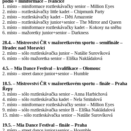
pódio + miniformace – Ivančice
1. místo – miniformace roztleskávačky senior – Million Eyes
2. místo – roztleskávačky little kadet – Chipmunk Party
2. místo – roztleskávačky kadet – Děti Amazonie
2. místo – roztleskávačky junior+senior – The Mirror and Queen
3. místo – miniformace roztleskávačky kadet – Kokosy na sněhu
6. místo – mažoretky junior+senior – Darkness
28.4. – Mistrovství ČR v mažoretkovém sportu – semifinále –
Hradec nad Moravicí
2. místo – sólo roztleskávačka junior – Natálie Surovíková
6. místo – sólo mažoretka senior – Eliška Nakládalová
4.5. – Mia Dance Festival – kvalifikace – Olomouc
2. místo – street dance junior+senior – Humble
18.5. – Mistrovství ČR v mažoretkovém sportu – finále – Praha
Řepy
3. místo – sólo roztleskávačka senior – Anna Harbichová
4. místo – sólo roztleskávačka kadet – Nela Smitalová
7. místo – miniformace roztleskávačky senior – Million Eyes
9. místo – sólo roztleskávačka senior B – Eliška Nakládalová
15. místo – sólo roztleskávačka senior – Natálie Surovíková
19.5. – Mia Dance Festival – finále – Praha
2. místo – street dance junior+senior – Houmble