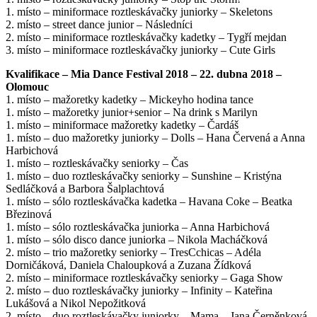
1. místo – miniformace roztleskávačky juniorky – Skeletons
2. místo – street dance junior – Následníci
2. místo – miniformace roztleskávačky kadetky – Tygří mejdan
3. místo – miniformace roztleskávačky juniorky – Cute Girls
Kvalifikace – Mia Dance Festival 2018 – 22. dubna 2018 –
Olomouc
1. místo – mažoretky kadetky – Mickeyho hodina tance
1. místo – mažoretky junior+senior – Na drink s Marilyn
1. místo – miniformace mažoretky kadetky – Čardáš
1. místo – duo mažoretky juniorky – Dolls – Hana Červená a Anna
Harbichová
1. místo – roztleskávačky seniorky – Čas
1. místo – duo roztleskávačky seniorky – Sunshine – Kristýna
Sedláčková a Barbora Šalplachtová
1. místo – sólo roztleskávačka kadetka – Havana Coke – Beatka
Březinová
1. místo – sólo roztleskávačka juniorka – Anna Harbichová
1. místo – sólo disco dance juniorka – Nikola Macháčková
2. místo – trio mažoretky seniorky – TresCchicas – Adéla
Dorničáková, Daniela Chaloupková a Zuzana Žídková
2. místo – miniformace roztleskávačky seniorky – Gaga Show
2. místo – duo roztleskávačky juniorky – Infinity – Kateřina
Lukášová a Nikol Nepožitková
2. místo – duo roztleskávačky juniorky – Mama – Jana Černěnková