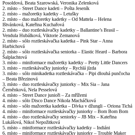
Posoldová, Beata Szarowská, Veronika Zelenková
2. místo – Street Dance kadeti – Pošta Jeseník
2. místo – mažoretky kadetky – Letušky
2. místo – duo mažoretky kadetky – Od Mattela – Helena
Ištvánková, Kateřina Kuchařová
2. místo – duo roztleskávačky kadetky – Ballantine’s Brasil –
Vendula Hubálková, Viktorie Zemanová
2. místo – sólo roztleskávačka kadetka – Pink Star – Anna
Harbichová
2. místo – sólo roztleskávačka seniorka – Elastic Heard – Barbora
Šalplachtová
3. místo – miniformace mažoretky kadetky – Pretty Little Dancers
3. místo – roztleskávačky juniorky – Rychlá jízda
3. místo – sólo minikadetka roztleskávačka – Pipi dlouhá punčocha
– Beata Březinová
3. místo – duo roztleskávačky juniorky – Mix Sia – Jana
Černěnková, Nela Pesselová
4. místo – Street Dance junioři – Za mřížemi
4. místo – sólo Disco Dance Nikola Macháčková
4. místo – sólo mažoretka kadetka – Dívka v džungli – Oriona Tichá
4. místo – miniformace roztleskávačky juniorky – Bom Bom Bom
4. místo – duo roztleskávačky seniorky – JB Mix – Kateřina
Lukášová, Nikol Nepožitková
5. místo – miniformace roztleskávačky kadetky – Indiáni
6. místo – miniformace roztleskávačky juniorky – Trouble Maker