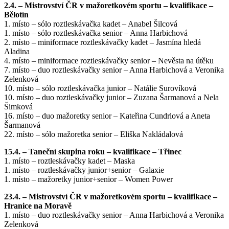
2.4. – Mistrovství ČR v mažoretkovém sportu – kvalifikace –
Bělotín
1. místo – sólo roztleskávačka kadet – Anabel Šilcová
1. místo – sólo roztleskávačka senior – Anna Harbichová
2. místo – miniformace roztleskávačky kadet – Jasmína hledá
Aladina
4. místo – miniformace roztleskávačky senior – Nevěsta na útěku
7. místo – duo roztleskávačky senior – Anna Harbichová a Veronika
Zelenková
10. místo – sólo roztleskávačka junior – Natálie Surovíková
10. místo – duo roztleskávačky junior – Zuzana Šarmanová a Nela
Šimková
16. místo – duo mažoretky senior – Kateřina Cundrlová a Aneta
Šarmanová
22. místo – sólo mažoretka senior – Eliška Nakládalová
15.4. – Taneční skupina roku – kvalifikace – Třinec
1. místo – roztleskávačky kadet – Maska
1. místo – roztleskávačky junior+senior – Galaxie
1. místo – mažoretky junior+senior – Women Power
23.4. – Mistrovství ČR v mažoretkovém sportu – kvalifikace –
Hranice na Moravě
1. místo – duo roztleskávačky senior – Anna Harbichová a Veronika
Zelenková